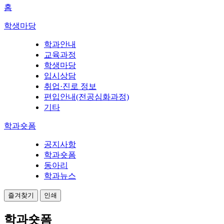
홈
학생마당
학과안내
교육과정
학생마당
입시상담
취업·진로 정보
편입안내(전공심화과정)
기타
학과숏폼
공지사항
학과숏폼
동아리
학과뉴스
즐겨찾기
인쇄
학과숏폼