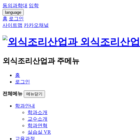
동의과학대
입학
language
홈
로그인
사이트맵
카카오채널
외식조리산업
외식조리산업과 주메뉴
홈
로그인
전체메뉴
메뉴닫기
학과안내
학과소개
교수소개
학과연혁
실습실 VR
교육과정