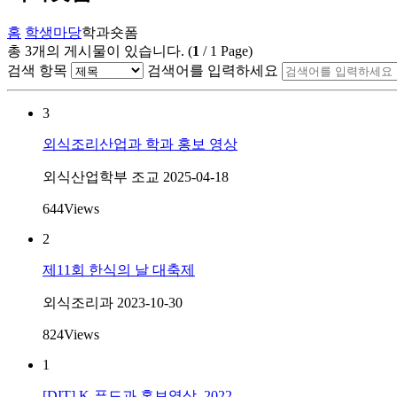
홈
학생마당
학과숏폼
총
3
개의 게시물이 있습니다.
(
1
/
1
Page)
검색 항목
검색어를 입력하세요
3
외식조리산업과 학과 홍보 영상
외식산업학부 조교
2025-04-18
644
Views
2
제11회 한식의 날 대축제
외식조리과
2023-10-30
824
Views
1
[DIT] K-푸드과 홍보영상_2022