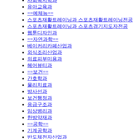
사회복지학과
유아교육과
==예체능==
스포츠재활트레이닝과 스포츠재활트레이닝전공
스포츠재활트레이닝과 스포츠경기지도자전공
웹툰디자인과
==자연과학==
베이커리카페산업과
외식조리산업과
의료피부미용과
헤어뷰티과
==보건==
간호학과
물리치료과
방사선과
보건행정과
응급구조과
임상병리과
한방약재과
==공학==
기계공학과
반도체전자산업과