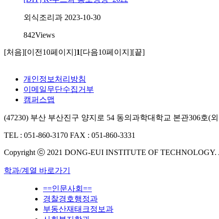
외식조리과
2023-10-30
842
Views
[처음]
[이전10페이지]
1
[다음10페이지]
[끝]
개인정보처리방침
이메일무단수집거부
캠퍼스맵
(47230) 부산 부산진구 양지로 54 동의과학대학교 본관306
TEL : 051-860-3170
FAX : 051-860-3331
Copyright ⓒ 2021 DONG-EUI INSTITUTE OF TECHNOLOGY.
학과/계열 바로가기
==인문사회==
경찰경호행정과
부동산재태크정보과