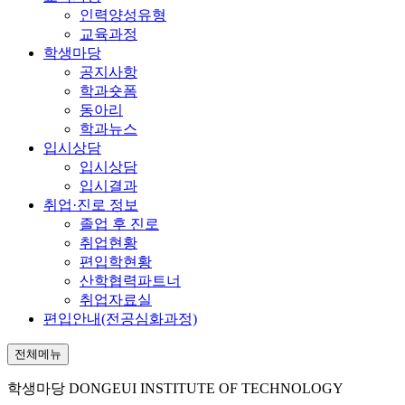
인력양성유형
교육과정
학생마당
공지사항
학과숏폼
동아리
학과뉴스
입시상담
입시상담
입시결과
취업·진로 정보
졸업 후 진로
취업현황
편입학현황
산학협력파트너
취업자료실
편입안내(전공심화과정)
전체메뉴
학생마당
DONGEUI INSTITUTE OF TECHNOLOGY