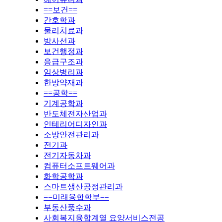
==보건==
간호학과
물리치료과
방사선과
보건행정과
응급구조과
임상병리과
한방약재과
==공학==
기계공학과
반도체전자산업과
인테리어디자인과
소방안전관리과
전기과
전기자동차과
컴퓨터소프트웨어과
화학공학과
스마트생산공정관리과
==미래융합학부==
부동산풍수과
사회복지융합계열 요양서비스전공