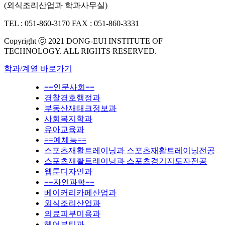
(외식조리산업과 학과사무실)
TEL : 051-860-3170
FAX : 051-860-3331
Copyright ⓒ 2021 DONG-EUI INSTITUTE OF
TECHNOLOGY. ALL RIGHTS RESERVED.
학과/계열 바로가기
==인문사회==
경찰경호행정과
부동산재태크정보과
사회복지학과
유아교육과
==예체능==
스포츠재활트레이닝과 스포츠재활트레이닝전공
스포츠재활트레이닝과 스포츠경기지도자전공
웹툰디자인과
==자연과학==
베이커리카페산업과
외식조리산업과
의료피부미용과
헤어뷰티과