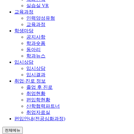
실습실 VR
교육과정
인력양성유형
교육과정
학생마당
공지사항
학과숏폼
동아리
학과뉴스
입시상담
입시상담
입시결과
취업·진로 정보
졸업 후 진로
취업현황
편입학현황
산학협력파트너
취업자료실
편입안내(전공심화과정)
전체메뉴